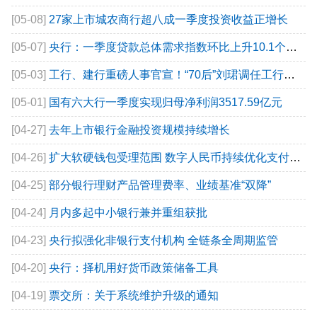
[05-08]
27家上市城农商行超八成一季度投资收益正增长
[05-07]
央行：一季度贷款总体需求指数环比上升10.1个百分点
[05-03]
工行、建行重磅人事官宣！“70后”刘珺调任工行党委副书记
[05-01]
国有六大行一季度实现归母净利润3517.59亿元
[04-27]
去年上市银行金融投资规模持续增长
[04-26]
扩大软硬钱包受理范围 数字人民币持续优化支付体验
[04-25]
部分银行理财产品管理费率、业绩基准“双降”
[04-24]
月内多起中小银行兼并重组获批
[04-23]
央行拟强化非银行支付机构 全链条全周期监管
[04-20]
央行：择机用好货币政策储备工具
[04-19]
票交所：关于系统维护升级的通知