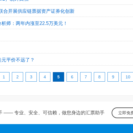
联合开展供应链票据资产证券化创新
析师：两年内涨至22.5万美元！
美元平价不远了？
1
2
3
4
5
6
7
8
9
10
手 —— 专业、安全、可信赖，做您身边的汇票助手
立即免