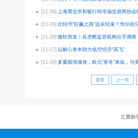
[11-30]
上海票交所和银行间市场交易商协会
[11-29]
比特币“狂飙之路”远未结束？华尔街分
[11-28]
微软突发！反垄断监管机构出手调查
[11-27]
以耐心资本助力低空经济“高飞”
[11-26]
多重困境缠身，欧元“寒冬”来临，与
首页
上一页
汇票助