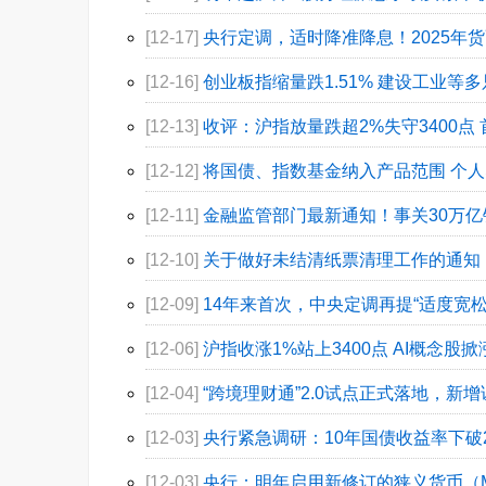
[12-17]
央行定调，适时降准降息！2025年
[12-16]
创业板指缩量跌1.51% 建设工业等
[12-13]
收评：沪指放量跌超2%失守3400点
[12-12]
将国债、指数基金纳入产品范围 个人
[12-11]
金融监管部门最新通知！事关30万亿
[12-10]
关于做好未结清纸票清理工作的通知
[12-09]
14年来首次，中央定调再提“适度宽松
[12-06]
沪指收涨1%站上3400点 AI概念股
[12-04]
“跨境理财通”2.0试点正式落地，新
[12-03]
央行紧急调研：10年国债收益率下破
[12-03]
央行：明年启用新修订的狭义货币（