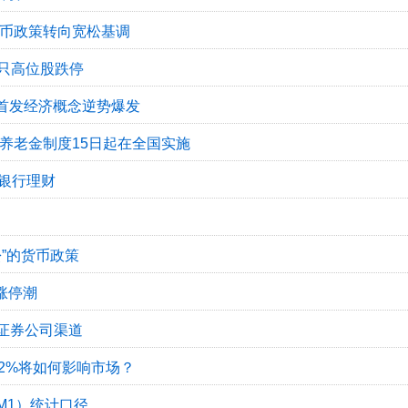
货币政策转向宽松基调
多只高位股跌停
 首发经济概念逆势爆发
养老金制度15日起在全国实施
银行理财
”的货币政策
掀涨停潮
增证券公司渠道
2%将如何影响市场？
M1）统计口径